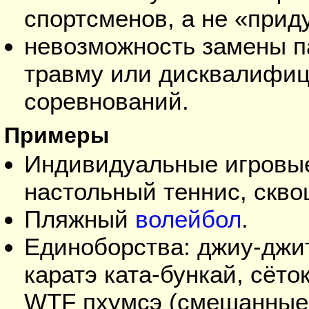
спортсменов, а не
прид
невозможность замены па
травму или дисквалифиц
соревнований.
Примеры
Индивидуальные игровые
настольный теннис, скво
Пляжный
волейбол
.
Единоборства: джиу-джи
каратэ ката-бункай, сёто
WTF пхумсэ (смешанные