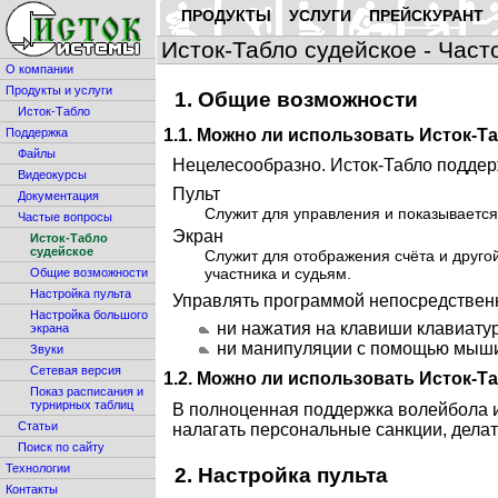
ПРОДУКТЫ
УСЛУГИ
ПРЕЙСКУРАНТ
Исток-Табло судейское - Час
О компании
Продукты и услуги
1. Общие возможности
Исток-Табло
1.1. Можно ли использовать Исток-
Поддержка
Файлы
Нецелесообразно. Исток-Табло поддер
Видеокурсы
Пульт
Документация
Служит для управления и показывается
Частые вопросы
Экран
Исток-Табло
судейское
Служит для отображения счёта и друго
участника и судьям.
Общие возможности
Настройка пульта
Управлять программой непосредственно
Настройка большого
ни нажатия на клавиши клавиату
экрана
ни манипуляции с помощью мыши 
Звуки
Сетевая версия
1.2. Можно ли использовать Исток-Та
Показ расписания и
турнирных таблиц
В полноценная поддержка волейбола и
Статьи
налагать персональные санкции, делать
Поиск по сайту
Технологии
2. Настройка пульта
Контакты