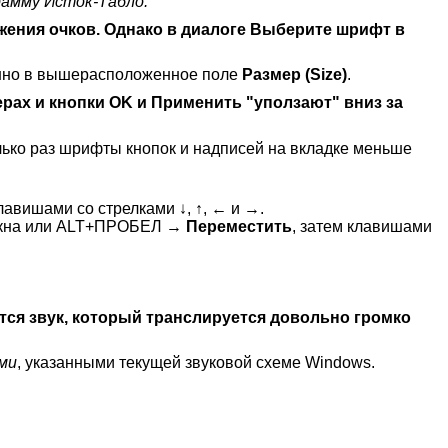
рамму Исток-Табло.
ения очков. Однако в диалоге
Выберите шрифт
в
венно в вышерасположенное поле
Размер (Size)
.
ерах и кнопки
OK
и
Применить
"уползают" вниз за
олько раз шрифты кнопок и надписей на вкладке меньше
клавишами со стрелками ↓, ↑, ← и →.
кна или
ALT+ПРОБЕЛ
→
Переместить
, затем клавишами
тся звук, который транслируется довольно громко
ми
, указанными текущей звуковой схеме Windows.