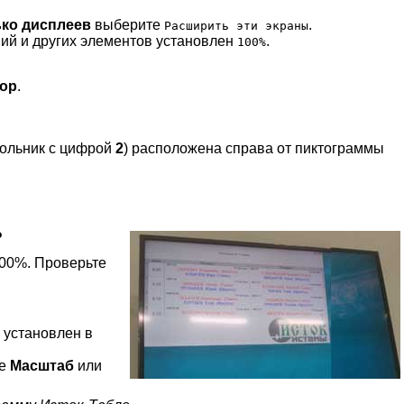
ко дисплеев
выберите
.
Расширить эти экраны
ий и других элементов установлен
.
100%
тор
.
гольник с цифрой
2
) расположена справа от пиктограммы
?
100%. Проверьте
 установлен в
ле
Масштаб
или