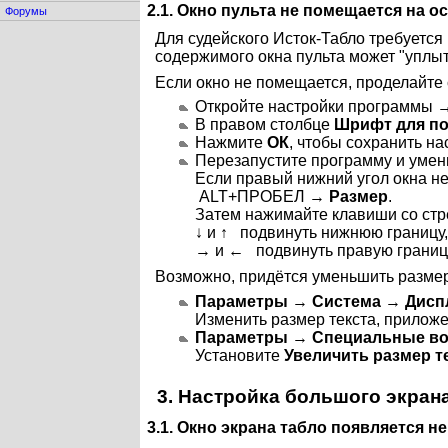
2.1. Окно пульта не помещается на 
Форумы
Для судейского Исток-Табло требуется
содержимого окна пульта может "уплыт
Если окно не помещается, проделайте
Откройте настройки программы
В правом столбце
Шрифт для по
Нажмите
ОК
, чтобы сохранить на
Перезапустите программу и умен
Если правый нижний угол окна не
ALT+ПРОБЕЛ
→
Размер
.
Затем нажимайте клавиши со стр
↓ и ↑ подвинуть нижнюю границу,
→ и ← подвинуть правую границ
Возможно, придётся уменьшить размер
Параметры
→
Система
→
Дисп
Изменить размер текста, приложе
Параметры
→
Специальные в
Установите
Увеличить размер т
3. Настройка большого экран
3.1. Окно экрана табло появляется не