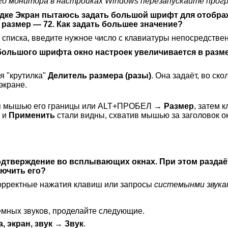
го монитора в настройках Windows перезапускайте прог
адке
Экран
пытаюсь задать большой шрифт для отображ
размер — 72. Как задать большее значение?
з списка, введите нужное число с клавиатуры непосредст
ольшого шрифта окно настроек увеличивается в разм
я "крутилка"
Делитель размера (разы)
. Она задаёт, во ск
экране.
я мышью его границы или
ALT+ПРОБЕЛ
→
Размер
, затем 
и
Применить
стали видны, схватив мышью за заголовок о
одтверждение во всплывающих окнах. При этом раздаё
лючить его?
орректные нажатия клавиш или запросы
системынми звука
емных звуков, проделайте следующие.
, экран, звук
→
Звук
.