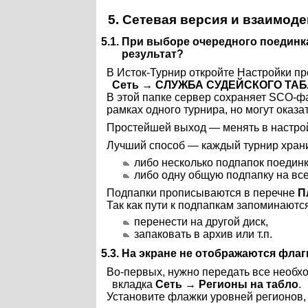
5. Сетевая версия и взаимоде
5.1. При выборе очередного поединк
результат?
В Исток-Турнир откройте Настройки п
Сеть → СЛУЖБА СУДЕЙСКОГО ТАБЛ
В этой папке сервер сохраняет SCO-ф
рамках одного турнира, но могут оказа
Простейшей выход — менять в настро
Лучший способ — каждый турнир хранит
либо несколько подпапок поединк
либо одну общую подпапку на вс
Подпапки прописываются в перечне
П
Так как пути к подпапкам запоминаютс
перенести на другой диск,
запаковать в архив или т.п.
5.3. На экране не отображаются флаг
Во-первых, нужно передать все необхо
вкладка
Сеть → Регионы на табло
.
Установите флажки уровней регионов, 