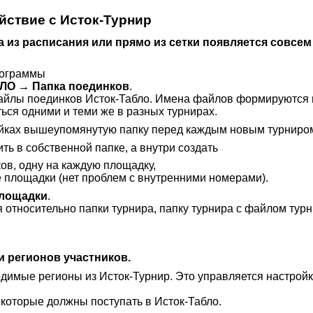
йствие с Исток-Турнир
а из расписания или прямо из сетки появляется совсем
рограммы
О → Папка поединков
.
айлы поединков Исток-Табло. Имена файлов формируются 
ться одними и теми же в разных турнирах.
йках вышеупомянутую папку перед каждым новым турниро
ь в собственной папке, а внутри создать
ов, одну на каждую площадку,
е площадки (нет проблем с внутренними номерами).
лощадки
.
я относительно папки турнира, папку турнира с файлом ту
и регионов участников.
димые регионы из Исток-Турнир. Это управляется настройк
которые должны поступать в Исток-Табло.