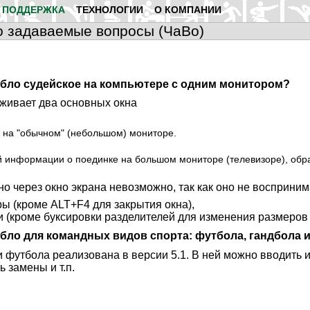
ПОДДЕРЖКА
ТЕХНОЛОГИИ
O КОМПАНИИ
то задаваемые вопросы (ЧаВо)
Табло судейское на компьютере с одним монитором?
живает два основных окна
 на "обычном" (небольшом) мониторе.
й информации о поединке на большом мониторе (телевизоре), обр
 через окно экрана невозможно, так как оно не восприним
ры (кроме
ALT+F4
для закрытия окна),
(кроме буксировки разделителей для изменения размеров 
бло для командных видов спорта: футбола, гандбола и 
 футбола реализована в версии 5.1. В ней можно вводить 
 замены и т.п.