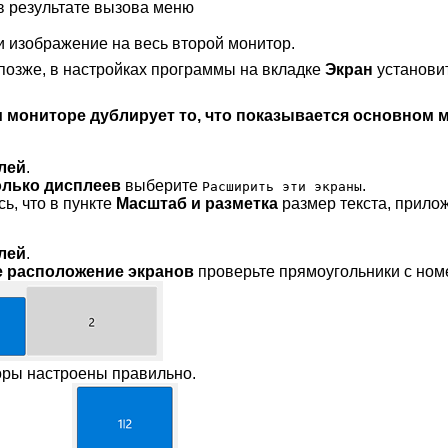
в результате вызова меню
и изображение на весь второй монитор.
позже, в настройках программы на вкладке
Экран
установи
 мониторе дублирует то, что показывается основном мо
лей
.
олько дисплеев
выберите
.
Расширить эти экраны
ь, что в пункте
Масштаб и разметка
размер текста, прило
лей
.
 расположение экранов
проверьте прямоугольники с ном
оры настроены правильно.