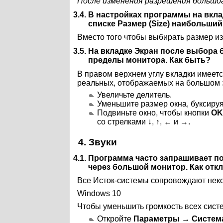
После изменения разрешения большо
3.4. В настройках программы на вкл
списке
Размер (Size)
наибольший 
Вместо того чтобы выбирать размер и
3.5. На вкладке
Экран
после выбора б
пределы монитора. Как быть?
В правом верхнем углу вкладки имеетс
реальных, отображаемых на большом 
Увеличьте делитель.
Уменьшите размер окна, буксиру
Подвиньте окно, чтобы кнопки
OK
со стрелками ↓, ↑, ← и →.
4. Звуки
4.1. Программа часто запрашивает п
через большой монитор. Как отк
Все Исток-системы сопровождают нек
Windows 10
Чтобы уменьшить громкость всех сист
Откройте
Параметры
→
Система