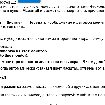
dows 11:
ши мониторы дублируют друг друга — найдите ниже
Несколь
 что в пункте
Масштаб и разметка
размер текста, приложен
я
→
Дисплей
→
Передать изображение на второй мони
рите
.
Расширить
ла и убедитесь, что пиктограмма второго монитора (прямоу
 флажок
Windows на этот монитор
o this monitor
).
 мониторе не растягивается на весь экран. В чём дело
огда автоматически устанавливает масштаб, отличный от 
лей
.
и разметка
размер текста, приложений и других элементов
ва графики или видеоадаптера и попробуйте найти там по