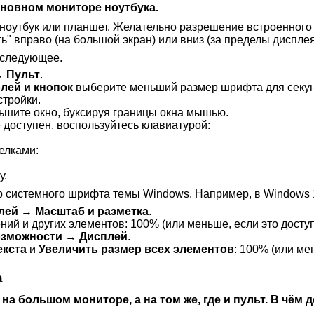
основном мониторе ноутбука.
 ноутбук или планшет. Желательно разрешение встроенного
ь" вправо (на большой экран) или вниз (за пределы дисплея
 следующее.
 →
Пульт
.
лей и кнопок
выберите меньший размер шрифта для секунд
стройки.
ьшите окно, буксируя границы окна мышью.
 доступен, воспользуйтесь клавиатурой:
елками:
у.
 системного шрифта темы Windows. Например, в Windows 
лей
→
Масштаб и разметка
.
ний и других элементов: 100% (или меньше, если это доступ
озможности
→
Дисплей
.
екста
и
Увеличить размер всех элементов
: 100% (или ме
а
 на большом мониторе, а на том же, где и пульт. В чём 