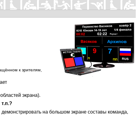
ащённом к зрителям,
ает
областей экрана).
т.п.?
и демонстрировать на большом экране составы команда,